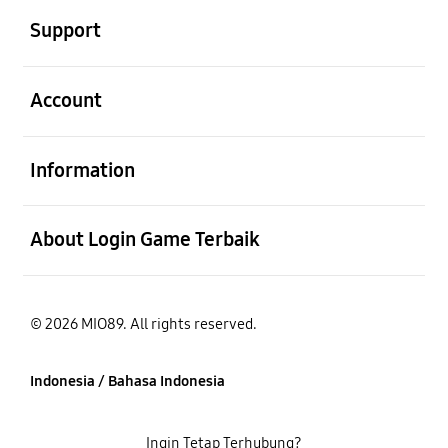
Support
Buka
Account
Buka
Information
Buka
About Login Game Terbaik
© 2026 MIO89. All rights reserved.
Indonesia / Bahasa Indonesia
Ingin Tetap Terhubung?