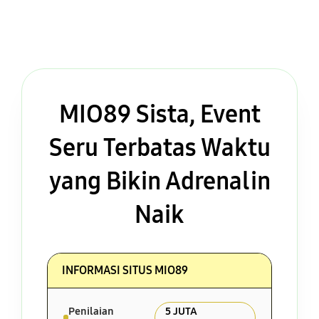
MIO89 Sista, Event
Seru Terbatas Waktu
yang Bikin Adrenalin
Naik
INFORMASI SITUS MIO89
Penilaian
5 JUTA