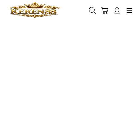
Skip
to
Cari
Troli
Login
Navigation
content