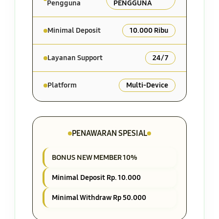
Pengguna
PENGGUNA
Minimal Deposit
10.000 Ribu
Layanan Support
24/7
Platform
Multi-Device
PENAWARAN SPESIAL
BONUS NEW MEMBER 10%
Minimal Deposit Rp. 10.000
Minimal Withdraw Rp 50.000