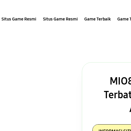
Situs Game Resmi
Situs Game Resmi
Game Terbaik
Game T
MIO8
Terba