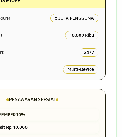
US MIO89
gguna
5 JUTA PENGGUNA
it
10.000 Ribu
rt
24/7
Multi-Device
PENAWARAN SPESIAL
MEMBER 10%
it Rp. 10.000