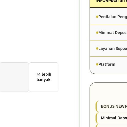
INFORMASI SIT
Penilaian Pen
Minimal Depos
Layanan Suppo
Platform
+4 lebih
banyak
BONUS NEW 
Minimal Depos