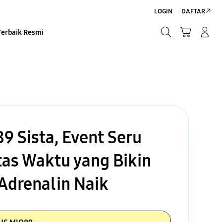
LOGIN
DAFTAR
Cari
Troli
Login/Sign-Up
erbaik Resmi
Cari
9 Sista, Event Seru
tas Waktu yang Bikin
Adrenalin Naik