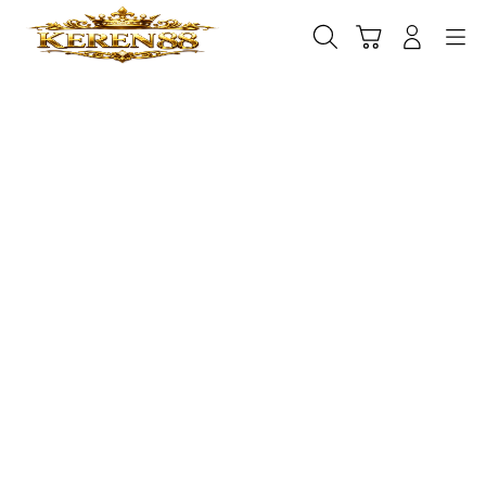
Skip
to
Cari
Troli
Login
Navigation
content