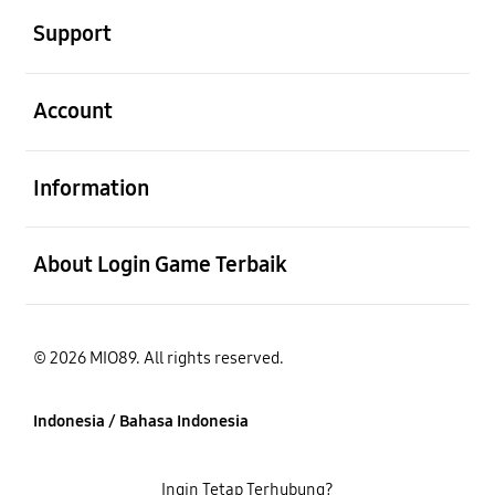
Support
Buka
Account
Buka
Information
Buka
About Login Game Terbaik
© 2026 MIO89. All rights reserved.
Indonesia / Bahasa Indonesia
Ingin Tetap Terhubung?