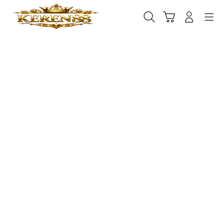
Skip
to
Cari
Troli
Login
Navigation
content