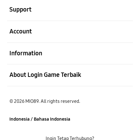
Support
Buka
Account
Buka
Information
Buka
About Login Game Terbaik
© 2026 MIO89. All rights reserved.
Indonesia / Bahasa Indonesia
Ingin Tetap Terhubung?