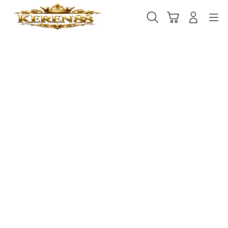
Skip
to
Cari
Troli
Login
Navigation
content