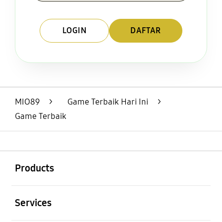
LOGIN
DAFTAR
Layer Popup Close
MIO89
>
Game Terbaik Hari Ini
>
Game Terbaik
Buka
Footer Navigation
Products
Buka
Services
Buka