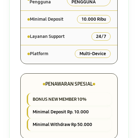
Pengguna
PENGGUNA
Minimal Deposit
10.000 Ribu
Layanan Support
24/7
Platform
Multi-Device
PENAWARAN SPESIAL
BONUS NEW MEMBER 10%
Minimal Deposit Rp. 10.000
Minimal Withdraw Rp 50.000