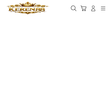
Skip
to
Cari
Troli
Login
Navigation
content