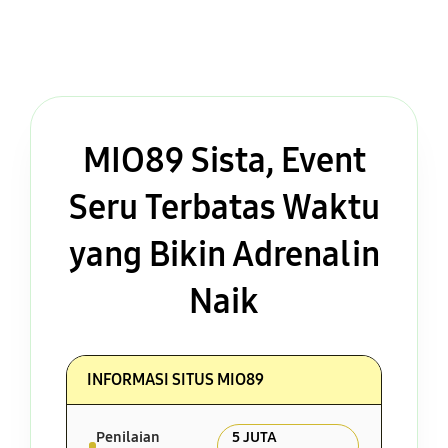
MIO89 Sista, Event
Seru Terbatas Waktu
yang Bikin Adrenalin
Naik
INFORMASI SITUS MIO89
Penilaian
5 JUTA