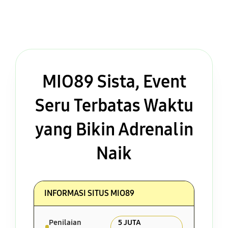
MIO89 Sista, Event
Seru Terbatas Waktu
yang Bikin Adrenalin
Naik
INFORMASI SITUS MIO89
Penilaian
5 JUTA