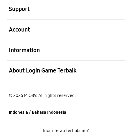
Support
Buka
Account
Buka
Information
Buka
About Login Game Terbaik
© 2026 MIO89. All rights reserved.
Indonesia / Bahasa Indonesia
Ingin Tetap Terhubung?