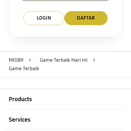
LOGIN
DAFTAR
Layer Popup Close
MIO89
>
Game Terbaik Hari Ini
>
Game Terbaik
Buka
Footer Navigation
Products
Buka
Services
Buka