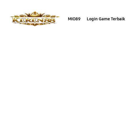
Skip
to
content
MIO89
Login Game Terbaik