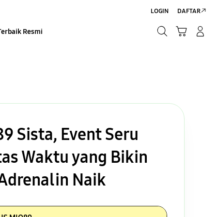
LOGIN
DAFTAR
Cari
Troli
Login/Sign-Up
erbaik Resmi
Cari
9 Sista, Event Seru
tas Waktu yang Bikin
Adrenalin Naik