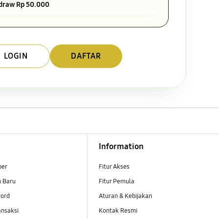
draw Rp 50.000
LOGIN
DAFTAR
Information
ber
Fitur Akses
n Baru
Fitur Pemula
ord
Aturan & Kebijakan
ansaksi
Kontak Resmi