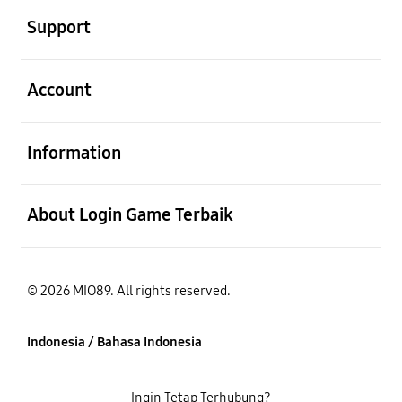
Support
Buka
Account
Buka
Information
Buka
About Login Game Terbaik
© 2026 MIO89. All rights reserved.
Indonesia / Bahasa Indonesia
Ingin Tetap Terhubung?