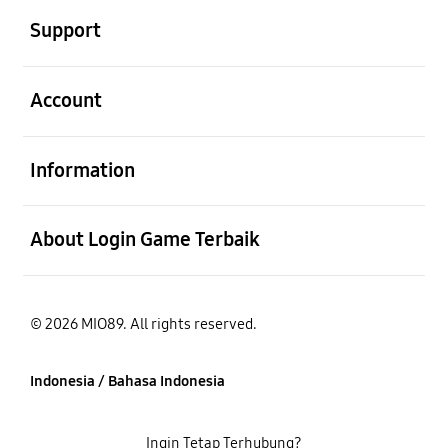
Support
Buka
Account
Buka
Information
Buka
About Login Game Terbaik
© 2026 MIO89. All rights reserved.
Indonesia / Bahasa Indonesia
Ingin Tetap Terhubung?