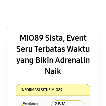
MIO89 Sista, Event
Seru Terbatas Waktu
yang Bikin Adrenalin
Naik
INFORMASI SITUS MIO89
Penilaian
5 JUTA